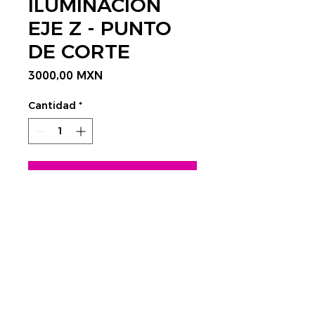
ILUMINACION
EJE Z - PUNTO
DE CORTE
Precio
3000,00 MXN
Cantidad
*
Agregar al carrito
CONTÁCTANOS AQUÍ
Rastrear envío:
​Tels.
4752 3998 - 4623 4351
CDMX
cnc@visplaygroup.com
Colinas del Sur,
01430 CDMX
Lunes a Viernes: 9:00 a 18:00 hrs.