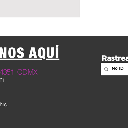
NOS AQUÍ
Rastrea
23 4351 CDMX
om
hrs.