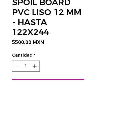
SPOIL BOARD
PVC LISO 12 MM
- HASTA
122X244
Precio
5500,00 MXN
Cantidad
*
Agregar al carrito
CONTÁCTANOS AQUÍ
Rastrear envío:
​Tels.
4752 3998 - 4623 4351
CDMX
cnc@visplaygroup.com
Colinas del Sur,
01430 CDMX