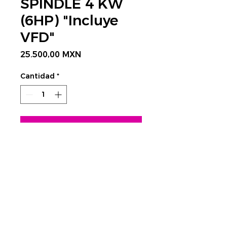
SPINDLE 4 KW
(6HP) "Incluye
VFD"
Precio
25.500,00 MXN
Cantidad
*
Agregar al carrito
CONTÁCTANOS AQUÍ
Rastrear envío:
​Tels.
4752 3998 - 4623 4351
CDMX
cnc@visplaygroup.com
Colinas del Sur,
01430 CDMX
Lunes a Viernes: 9:00 a 18:00 hrs.