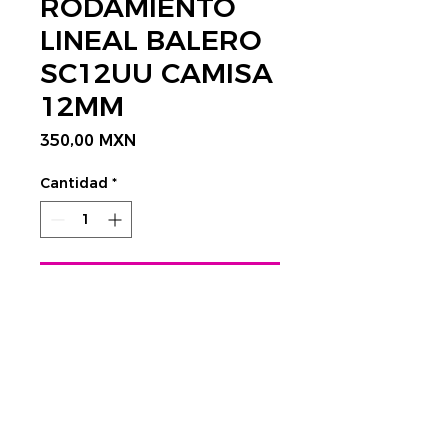
RODAMIENTO
LINEAL BALERO
SC12UU CAMISA
12MM
Precio
350,00 MXN
Cantidad
*
Agregar al carrito
CONTÁCTANOS AQUÍ
Rastrear envío:
​Tels.
4752 3998 - 4623 4351
CDMX
cnc@visplaygroup.com
Colinas del Sur,
01430 CDMX