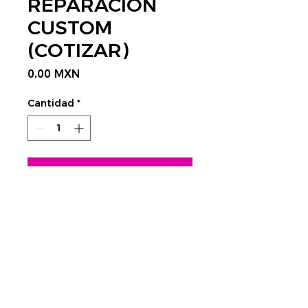
REPARACION
CUSTOM
(COTIZAR)
Precio
0,00 MXN
Cantidad
*
Agregar al carrito
CONTÁCTANOS AQUÍ
Rastrear envío:
​Tels.
4752 3998 - 4623 4351
CDMX
cnc@visplaygroup.com
Colinas del Sur,
01430 CDMX
Lunes a Viernes: 9:00 a 18:00 hrs.