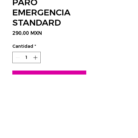
PARO
EMERGENCIA
STANDARD
Precio
290,00 MXN
Cantidad
*
Agregar al carrito
CONTÁCTANOS AQUÍ
Rastrear envío:
​Tels.
4752 3998 - 4623 4351
CDMX
cnc@visplaygroup.com
Colinas del Sur,
01430 CDMX
Lunes a Viernes: 9:00 a 18:00 hrs.