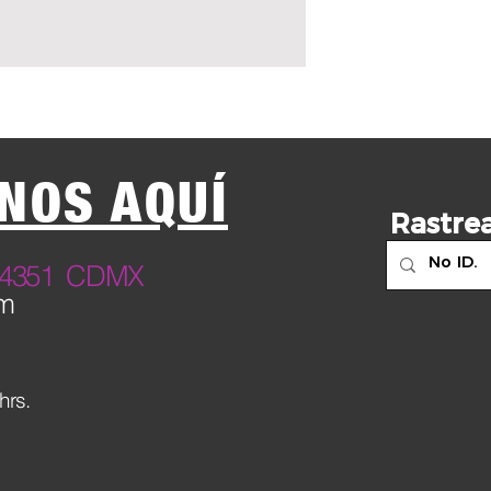
NOS AQUÍ
Rastrea
23 4351 CDMX
om
hrs.