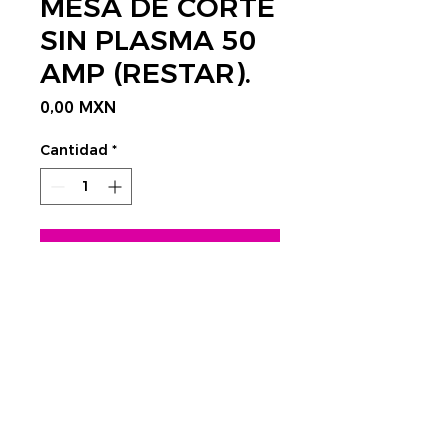
MESA DE CORTE
SIN PLASMA 50
AMP (RESTAR).
Precio
0,00 MXN
Cantidad
*
Agregar al carrito
CONTÁCTANOS AQUÍ
Rastrear envío:
​Tels.
4752 3998 - 4623 4351
CDMX
cnc@visplaygroup.com
Colinas del Sur,
01430 CDMX
Lunes a Viernes: 9:00 a 18:00 hrs.