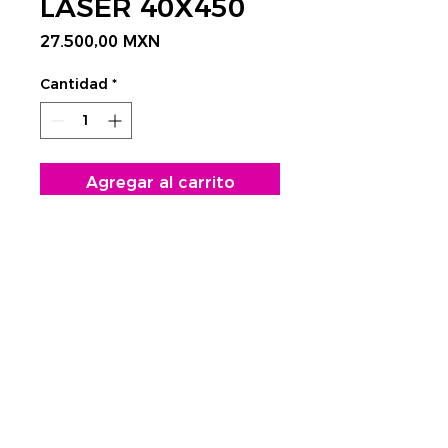
LASER 40X450
Precio
27.500,00 MXN
Cantidad
*
Agregar al carrito
CONTÁCTANOS AQUÍ
Rastrear envío:
​Tels.
4752 3998 - 4623 4351
CDMX
cnc@visplaygroup.com
Colinas del Sur,
01430 CDMX
Lunes a Viernes: 9:00 a 18:00 hrs.
© 2026 México, Visplay CNC, Reservados todos los derechos.