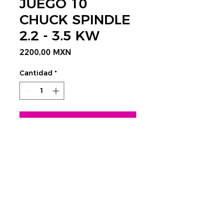
JUEGO 10
CHUCK SPINDLE
2.2 - 3.5 KW
Precio
2200,00 MXN
Cantidad
*
Agregar al carrito
CONTÁCTANOS AQUÍ
Rastrear envío:
​Tels.
4752 3998 - 4623 4351
CDMX
cnc@visplaygroup.com
Colinas del Sur,
01430 CDMX
Lunes a Viernes: 9:00 a 18:00 hrs.