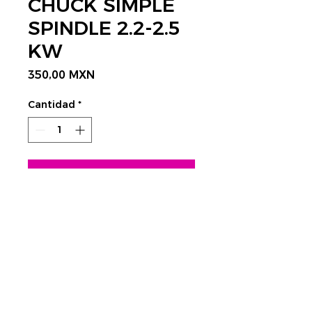
CHUCK SIMPLE
SPINDLE 2.2-2.5
KW
Precio
350,00 MXN
Cantidad
*
Agregar al carrito
CONTÁCTANOS AQUÍ
Rastrear envío:
​Tels.
4752 3998 - 4623 4351
CDMX
cnc@visplaygroup.com
Colinas del Sur,
01430 CDMX
Lunes a Viernes: 9:00 a 18:00 hrs.