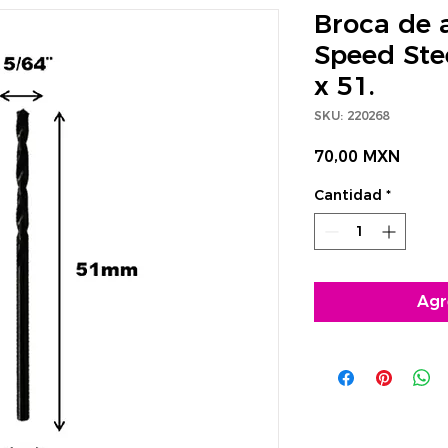
Broca de 
Speed Stee
x 51.
SKU: 220268
Preci
70,00 MXN
Cantidad
*
Agr