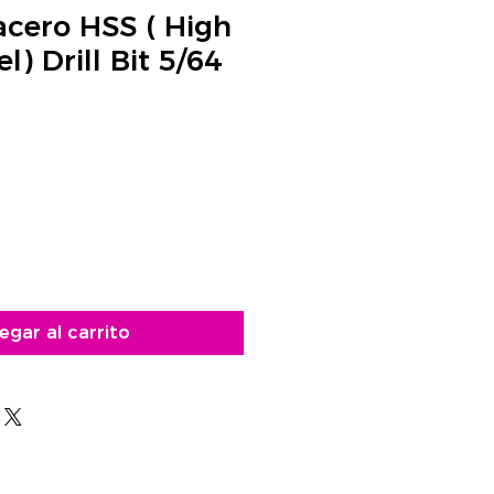
acero HSS ( High
l) Drill Bit 5/64
o
egar al carrito