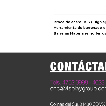
Broca de acero HSS ( High Spe
Herramienta de barrenado d
Barrena: Materiales no ferro
CONTÁCTA
​Tels. 4752 3998 - 46
cnc@visplaygroup.c
Colinas del Sur,
01430 CDMX