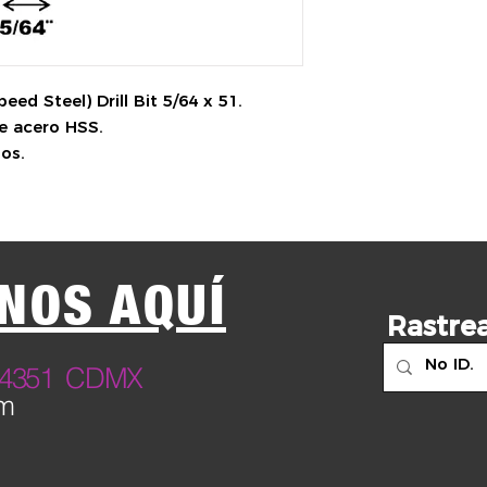
ed Steel) Drill Bit 5/64 x 51.
e acero HSS.
sos.
NOS AQUÍ
Rastrea
23 4351 CDMX
om