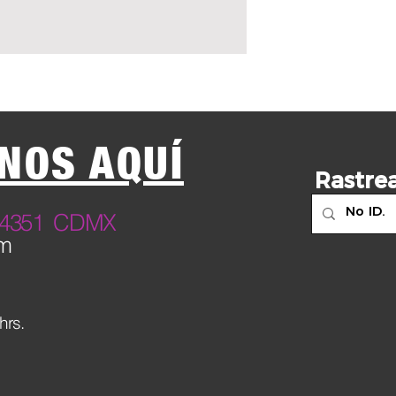
NOS AQUÍ
Rastrea
23 4351 CDMX
om
hrs.