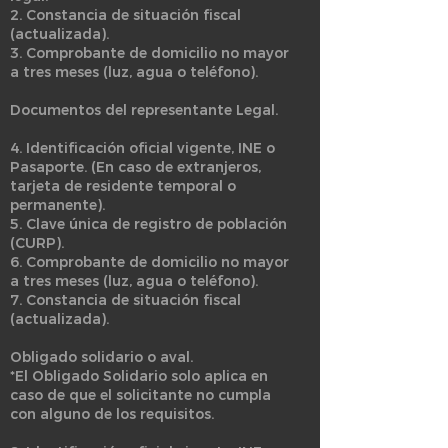
2. Constancia de situación fiscal
(actualizada).
3. Comprobante de domicilio no mayor
a tres meses (luz, agua o teléfono).
Documentos del representante Legal.
4. Identificación oficial vigente, INE o
Pasaporte. (En caso de extranjeros,
tarjeta de residente temporal o
permanente).
5. Clave única de registro de población
(CURP).
6. Comprobante de domicilio no mayor
a tres meses (luz, agua o teléfono).
7. Constancia de situación fiscal
(actualizada).
Obligado solidario o aval.
*El Obligado Solidario solo aplica en
caso de que el solicitante no cumpla
con alguno de los requisitos.