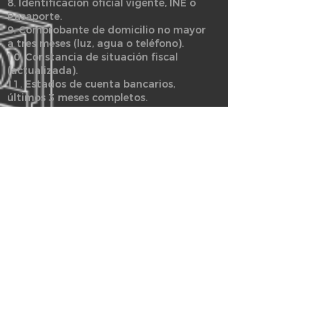
8. Identificación oficial vigente, INE o
Pasaporte.
9. Comprobante de domicilio no mayor
a tres meses (luz, agua o teléfono).
10. Constancia de situación fiscal
(actualizada).
11. Estados de cuenta bancarios,
últimos 3 meses completos.
Formatos.
12. Solicitud de Arrendamiento.
13. Aviso de privacidad del solicitante.
14. Autorización para consulta de buró
de crédito P.F.
15. Autorización para consulta de buró
de crédito P.M.
16. Aviso de privacidad del obligado
solidario.
17. Autorización para consulta de buró
de crédito del obligado solidario.
18. Relación patrimonial del obligado
solidario.