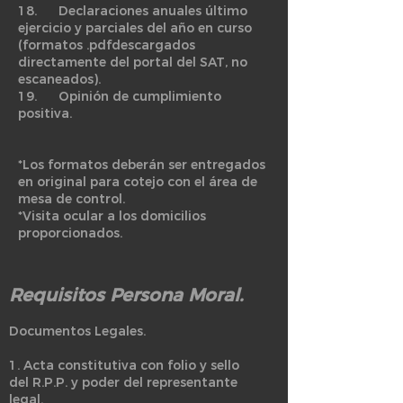
18. Declaraciones anuales último
ejercicio y parciales del año en curso
(formatos .pdfdescargados
directamente del portal del SAT, no
escaneados).
19. Opinión de cumplimiento
positiva.
*Los formatos deberán ser entregados
en original para cotejo con el área de
mesa de control.
*Visita ocular a los domicilios
proporcionados.
Requisitos Persona Moral.
Documentos Legales.
1. Acta constitutiva con folio y sello
del R.P.P. y poder del representante
legal.