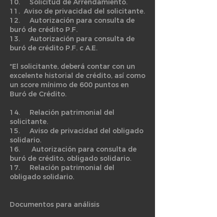
10. Solicitud de Arrendamiento.
11. Aviso de privacidad del solicitante.
12. Autorización para consulta de
buró de crédito P.F.
13. Autorización para consulta de
buró de crédito P.F. c A.E.
*El solicitante, deberá contar con un
excelente historial de crédito, así como
un score mínimo de 600 puntos en
Buró de Crédito.
14. Relación patrimonial del
solicitante.
15. Aviso de privacidad del obligado
solidario.
16. Autorización para consulta de
buró de crédito, obligado solidario.
17. Relación patrimonial del
obligado solidario.
Documentos para análisis