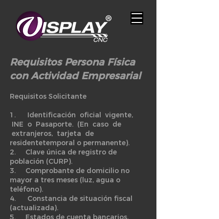
Requisitos Persona Física
con Actividad Empresarial
Requisitos Solicitante
1. Identificación oficial vigente,
INE o Pasaporte. (En caso de
extranjeros, tarjeta de
residentetemporal o permanente).
2. Clave única de registro de
población (CURP).
3. Comprobante de domicilio no
mayor a tres meses (luz, agua o
teléfono).
4. Constancia de situación fiscal
(actualizada).
5. Estados de cuenta bancarios,