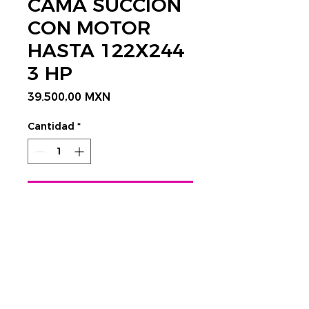
CAMA SUCCIÓN
CON MOTOR
HASTA 122X244
3 HP
Precio
39.500,00 MXN
Cantidad
*
Agregar al carrito
CONTÁCTANOS AQUÍ
Rastrear envío:
​Tels.
4752 3998 - 4623 4351
CDMX
cnc@visplaygroup.com
Colinas del Sur,
01430 CDMX