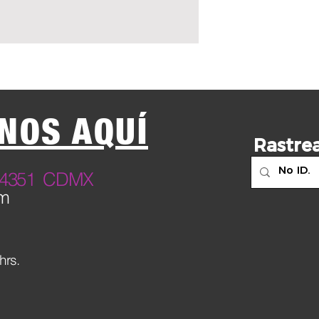
NOS AQUÍ
Rastrea
23 4351 CDMX
om
hrs.